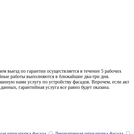
м выезд по гарантии осуществляется в течение 5 рабочих
тийные работы выполняются в ближайшие два-три дня.
нную нами услугу по устройству фасадов. Впрочем, если акт
анных, гарантийная услуга все равно будет оказана.
ная штукатурка фасада
Декоративная штукатурка фасада