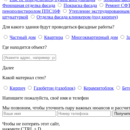
Финишная отделка фасада
Покраска фасада
Ремонт СФ
пенополистиролом ППС16Ф
Утепление экструдированны
штукатуркой
Отделка фасада клинкером (под кирпич)
Для какого здания будут проводиться фасадные работы?
Частный дом
Квартира
Многоквартирный дом
З
Где находится объект?
Далее
Какой материал стен?
Кирпич
Газобетон (газоблок)
Керамзитоблок
Бет
Напишите пожалуйста, своё имя и телефон
Мы позвоним, чтобы уточнить пару важных нюансов и рассчит
Получит
Чтобы не потерять этот сайт,
нажмите CTRL + D