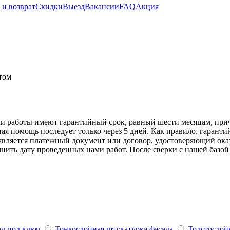
 и возврат
Скидки
Выезд
Вакансии
FAQ
Акция
том
 работы имеют гарантийный срок, равный шести месяцам, приче
йная помощь последует только через 5 дней. Как правило, гаран
ляется платежный документ или договор, удостоверяющий оказа
ть дату проведенных нами работ. После сверки с нашей базой д
д под ключ
Тонкослойная штукатурка фасада
Толстослой