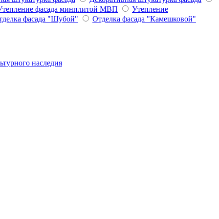
Утепление фасада минплитой МВП
Утепление
тделка фасада "Шубой"
Отделка фасада "Камешковой"
ьтурного наследия