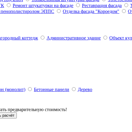
ТК
Ремонт штукатурки на фасаде
Реставрация фасада
м пенополистиролом ЭППС
Отделка фасада "Короедом"
О
агородный коттедж
Административное здание
Объект кул
он (монолит)
Бетонные панели
Дерево
ать предварительную стоимость!
ь расчёт