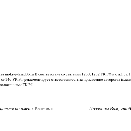
а mokryj-fasad36.ru В соответствие со статьями 1250, 1252 ГК РФ и с п.1 ст.
ст.146 УК РФ регламентирует ответственность за присвоение авторства (плагиат
 положениями ГК РФ.
щаемся по имени
Позвоним Вам, чтоб